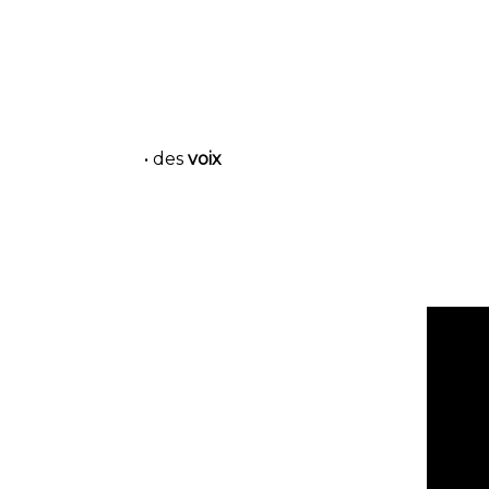
• des
voix