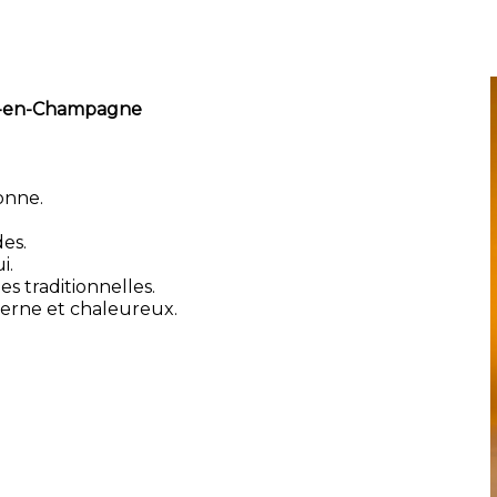
ns-en-Champagne
onne.
es.
i.
es traditionnelles.
erne et chaleureux.