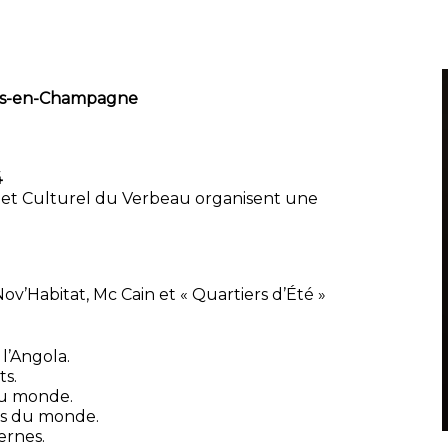
ons-en-Champagne
4
al et Culturel du Verbeau organisent une
v’Habitat, Mc Cain et « Quartiers d’Été »
 l’Angola.
ts.
 du monde.
es du monde.
ernes.